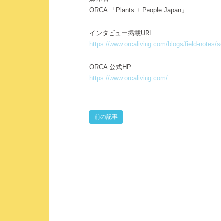
ORCA 「Plants + People Japan」
インタビュー掲載URL
https://www.orcaliving.com/blogs/field-notes/s
ORCA 公式HP
https://www.orcaliving.com/
前の記事