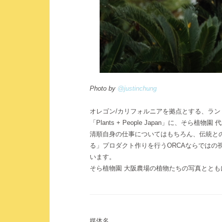
Photo by
@justinchung
オレゴン/カリフォルニアを拠点とする、ラン
「Plants + People Japan」に、そら
清順自身の仕事についてはもちろん、伝統と
る」プロダクト作りを行うORCAならでは
います。
そら植物園 大阪農場の植物たちの写真とと
媒体名