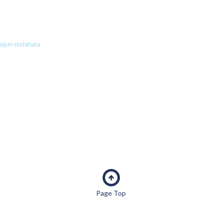
eijun-nishihata
Page Top