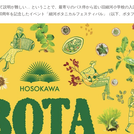
いて説明が難しい… ということで、最寄りのバス停から近い旧細河小学校の入
80周年を記念したイベント「細河ボタニカルフェスティバル」（以下、ボタ